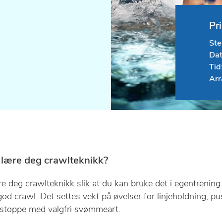
Pr
Ste
Dat
Tid
Arr
 lære deg crawlteknikk?
re deg crawlteknikk slik at du kan bruke det i egentreni
d crawl. Det settes vekt på øvelser for linjeholdning, pu
stoppe med valgfri svømmeart.