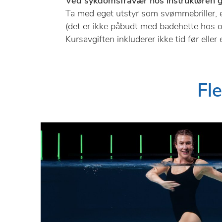
Ved sykdomsfravær hos instruktøren gis 
Ta med eget utstyr som svømmebriller, e
(det er ikke påbudt med badehette hos o
Kursavgiften inkluderer ikke tid før eller 
Fl