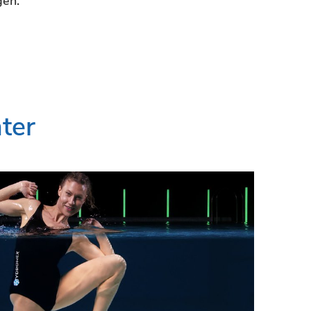
gen.
ter