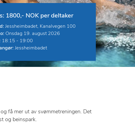
is: 1800,- NOK per deltaker
d:
Jessheimbadet, Kanalvegen 100
o:
Onsdag 19. august 2026
:
18:15 - 19:00
angør:
Jessheimbadet
ng og få mer ut av svømmetreningen. Det
st og beinspark.