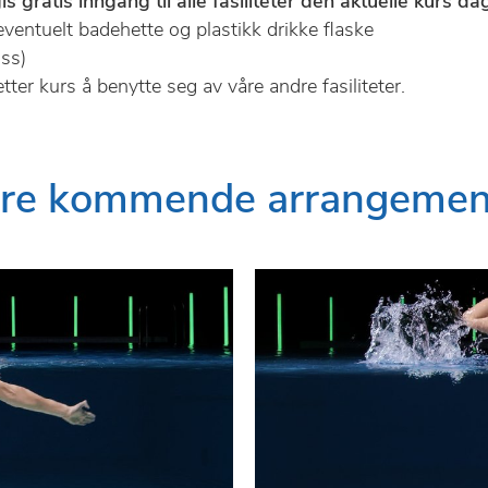
gratis inngang til alle fasiliteter den aktuelle kurs da
ventuelt badehette og plastikk drikke flaske
ss)
etter kurs å benytte seg av våre andre fasiliteter.
ere kommende arrangemen